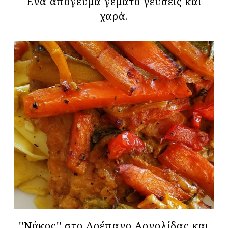
Eνα απόγευμα γεμάτο γεύσεις και
χαρά.
''Νάκος'' στο Δρέπανο Αργολίδας και