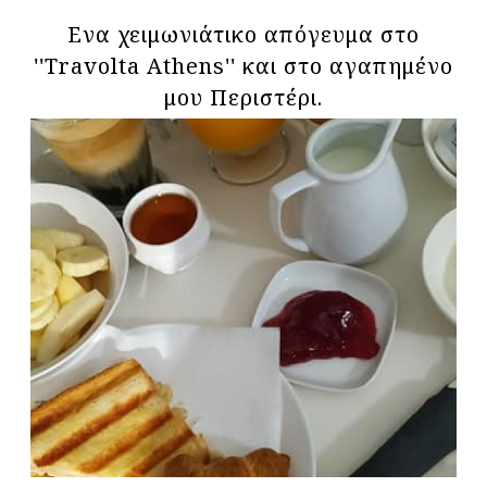
Eνα χειμωνιάτικο απόγευμα στο
''Travolta Athens'' και στο αγαπημένο
μου Περιστέρι.
Search form
Search