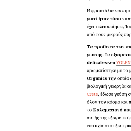
Η φρουτάλια νόστιμη 
γιατί ήταν τόσο νόσ
έχει τελειοποίησει; 
από τους μικρούς παρ
Τα προϊόντα των πα
γεύσης.
Τα
εξαιρετι
delicatessen
YOLENI
αρωματίστηκε με το
Organics
την οποία 
βιολογική γεωργία κ
Crete
,
έδωσε γεύση στ
όλον τον κόσμο και π
το
Καλαματιανό και
αυτής της εξαιρετική
επιτυχία στο εξωτερικ