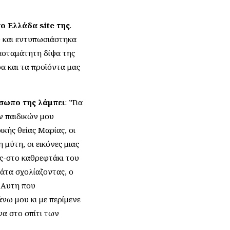
ο Ελλάδα site της
.
e και εντυπωσιάστηκα
ασταμάτητη δίψα της
ρα και τα προϊόντα μας
ρόσωπο της λάμπει
: ”Για
ων παιδικών μου
κής θείας Μαρίας, οι
 μύτη, οι εικόνες μιας
ής-στο καθρεφτάκι του
ιάτα σχολίαζοντας, ο
 Αυτη που
νω μου κι με περίμενε
να στο σπίτι των