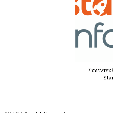
Συνέντευ
Sta