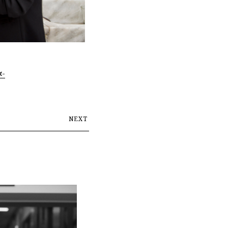
α-
NEXT