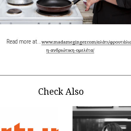
Read more at...
www.madameginger.com/αλάτι/φρουτάλι
η-ανδριώτικη-ομελέτα/
Check Also