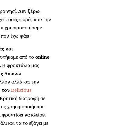
φο νησί.
Δεν ξέρω
άξει τόσες φορές που την
που χρησιμοποιήσαμε
 που έχω φάει!
ς και
ευτήκαμε από το
online
. Η φρουτάλια μας
ας Anassa
λλον αλλά και την
” του
Delicious
 Κρητική διατροφή σε
έλος χρησιμοποιήσαμε
ι φροντίσει να κλείσει
λι και να το εξάγει με