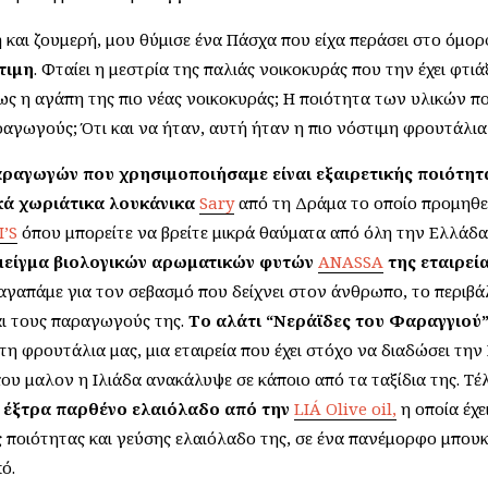
και ζουμερή, μου θύμισε ένα Πάσχα που είχα περάσει στο όμορ
τιμη
. Φταίει η μεστρία της παλιάς νοικοκυράς που την έχει φτι
Ίσως η αγάπη της πιο νέας νοικοκυράς; Η ποιότητα των υλικών 
αγωγούς; Ότι και να ήταν, αυτή ήταν η πιο νόστιμη φρουτάλια
ραγωγών που χρησιμοποιήσαμε είναι εξαιρετικής ποιότητα
κά χωριάτικα λουκάνικα
Sary
από τη Δράμα το οποίο προμηθ
’S
όπου μπορείτε να βρείτε μικρά θαύματα από όλη την Ελλάδα
μείγμα βιολογικών αρωματικών φυτών
ANASSA
της εταιρεί
αγαπάμε για τον σεβασμό που δείχνει στον άνθρωπο, το περιβά
αι τους παραγωγούς της.
Το αλάτι “Νεράϊδες του Φαραγγιού
η φρουτάλια μας, μια εταιρεία που έχει στόχο να διαδώσει την
ου μαλον η Ιλιάδα ανακάλυψε σε κάποιο από τα ταξίδια της. Τ
 έξτρα παρθένο ελαιόλαδο από την
LIÁ Olive oil,
η οποία έχε
ς ποιότητας και γεύσης ελαιόλαδο της, σε ένα πανέμορφο μπουκά
ό.