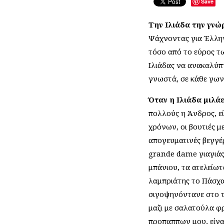
Save
Την Ιλιάδα την γνώ
Ψάχνοντας για Έλλην
τόσο από το εύρος τ
Ιλιάδας να ανακαλύπτ
γνωστά, σε κάθε γωνι
Όταν η Ιλιάδα μιλάε
πολλούς η Άνδρος, εί
χρόνων, οι βουτιές μ
απογευματινές βεγγέρ
grande dame γιαγιάς 
μπάνιου, τα ατελείωτ
λαμπριάτης το Πάσχα
σιγοψηνόντανε στο τ
μαζι με σαλατούλα φρ
προπαππων μου, είναι