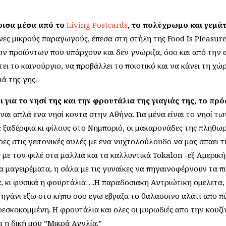
ρισα μέσα από το
Living Postcards
, το πολύχρωμο και γεμάτ
ες μικρούς παραγωγούς, έπεσα στη στήλη της Food Is Pleasur
ων προϊόντων που υπάρχουν και δεν γνώριζα, όσο και από την 
ει το καινούργιο, να προβάλλει το ποιοτικό και να κάνει τη χώ
ά της γης.
ι για το νησί της και την φρουτάλια της γιαγιάς της, το π
ναι απλά ενα νησί κοντα στην Αθήνα. Για μένα είναι το νησί τ
ε ξαδέρφια κι φίλους στο Νημποριό, οι μακαρονάδες της πληθωρι
ες στις γειτονικές αυλές με ενα νυχτολούλουδο να μας σπαει τη
με τον φιλέ στα μαλλιά και τα καλλυντικά Tokalon -εξ Αμερικ
α μαγειρέματα, η σάλα με τις γυναίκες να πηγαινοφέρνουν τα π
, κι φυσικά η φουρτάλια….Η παραδοσιακη Αντριώτικη ομελετα,
ηγάνι εξω στο κήπο οσο εγω εβγαζα το θαλασσινο αλάτι απο πά
εσκοκομμένη. Η φρουτάλια και ολες οι μυρωδιές απο την κουζί
 η δική μου ”Μικρά Αγγλία.”