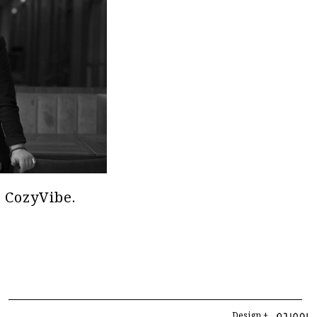
 CozyVibe.
Design +