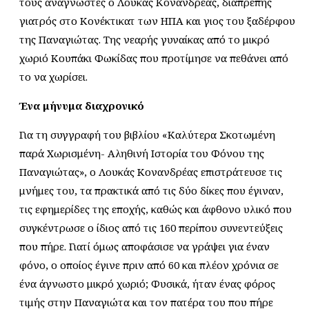
τους αναγνώστες ο Λουκάς Κονανδρέας, διαπρεπής
γιατρός στο Κονέκτικατ των ΗΠΑ και γιος του ξαδέρφου
της Παναγιώτας. Της νεαρής γυναίκας από το μικρό
χωριό Κουπάκι Φωκίδας που προτίμησε να πεθάνει από
το να χωρίσει.
Ένα μήνυμα διαχρονικό
Για τη συγγραφή του βιβλίου «Καλύτερα Σκοτωμένη
παρά Χωρισμένη- Αληθινή Ιστορία του Φόνου της
Παναγιώτας», ο Λουκάς Κονανδρέας επιστράτευσε τις
μνήμες του, τα πρακτικά από τις δύο δίκες που έγιναν,
τις εφημερίδες της εποχής, καθώς και άφθονο υλικό που
συγκέντρωσε ο ίδιος από τις 160 περίπου συνεντεύξεις
που πήρε. Γιατί όμως αποφάσισε να γράψει για έναν
φόνο, ο οποίος έγινε πριν από 60 και πλέον χρόνια σε
ένα άγνωστο μικρό χωριό; Φυσικά, ήταν ένας φόρος
τιμής στην Παναγιώτα και τον πατέρα του που πήρε