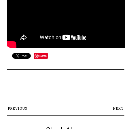
Search form
Search
Save
PREVIOUS
NEXT